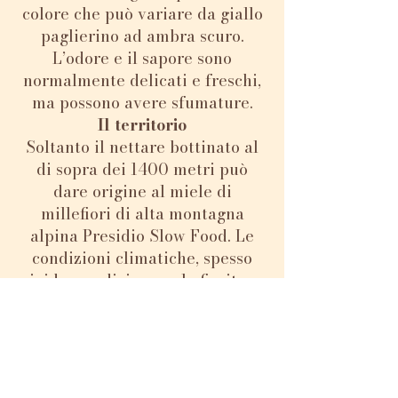
colore che può variare da giallo
paglierino ad ambra scuro.
L’odore e il sapore sono
normalmente delicati e freschi,
ma possono avere sfumature.
Il territorio
Soltanto il nettare bottinato al
di sopra dei 1400 metri può
dare origine al miele di
millefiori di alta montagna
alpina Presidio Slow Food. Le
condizioni climatiche, spesso
rigide, condizionano le fioriture
e compromettono la raccolta del
miele, che non consente
produzioni regolari da un anno
all’altro.
Gli animali