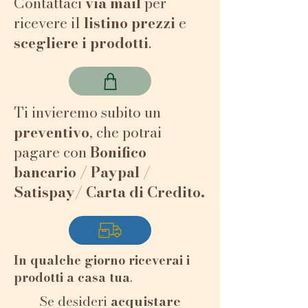
Contattaci
via mail
per
realizzate secondo pratiche
ad ambra scuro. L’odore e il
ricevere il
listino prezzi
e
tradizionali.
sapore sono normalmente
scegliere i prodotti
.
delicati e freschi, ma
ABBINAMENTO
possono avere sfumature.
Ottimo nelle tisane e
Il territorio
spalmato sul pane.
Soltanto il nettare
Ti invieremo subito un
bottinato al di sopra dei
preventivo
, che potrai
1400 metri può dare
pagare con
Bonifico
origine al miele di
bancario / Paypal /
millefiori di alta montagna
Satispay/ Carta di Credito.
alpina Presidio Slow Food.
Le condizioni climatiche,
spesso rigide, condizionano
le fioriture e
In qualche giorno riceverai i
compromettono la raccolta
prodotti a casa tua
.
del miele, che non consente
Se desideri
acquistare
produzioni regolari da un