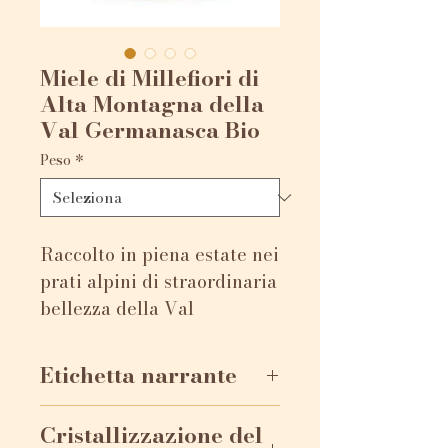
Miele di Millefiori di
Alta Montagna della
Val Germanasca Bio
Peso
*
Raccolto in piena estate nei
prati alpini di straordinaria
bellezza della Val
Germanasca, a Prali a quota
1.700m, questo miele
Etichetta narrante
deriva dal nettare dei
rododendri degli arbusteti
L’etichetta narrante è un
Cristallizzazione del
alpini, dei lamponi, della
progetto Slow Food e