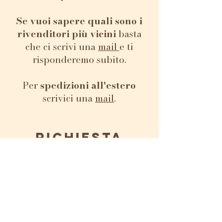
come base per diverse
preparazioni per la cura
Se vuoi sapere quali sono i
della pelle e del legno.
rivenditori più vicini
basta
che ci scrivi una
mail
e ti
risponderemo subito.
Per
spedizioni all'estero
scrivici una
mail
.
RICHIESTA
INFORMAZIONI
O PREVENTIVI
Puoi comunicare con noi
Nome