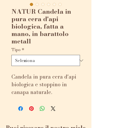
NATUR Candela in
pura cera d'api
biologica, fatta a
mano, in barattolo
metall
Tipo
*
Candela in pura cera d'api
biologica e stoppino in
canapa naturale.
Confezione da 1 candela.
La cera d'api è prodotta in
Piemonte direttamente
dalle nostre api.
Puoi ricevere il nostro miele