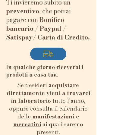
Ti invieremo subito un
morbido.
preventivo
, che potrai
Le api producono la cera
pagare con
Bonifico
attraverso particolari
bancario / Paypal /
ghiandole dell’addome
Satispay/ Carta di Credito.
sotto forma di minuscole
scaglie.
Una scaglia di cera pesa
circa 0,8 mg, e ne occorrono
In qualche giorno riceverai i
più di un milione per
prodotti a casa tua
.
produrre un solo chilo di
Se desideri
acquistare
cera.
direttamente vieni a trovarci
Per le sue proprietà
in laboratorio
tutto l’anno,
impermeabilizzanti,
oppure consulta il calendario
nutritive ed antibatteriche,
delle
manifestazioni e
la cera d’api viene
mercatini
ai quali saremo
utilizzata fin dall’antichità
presenti.