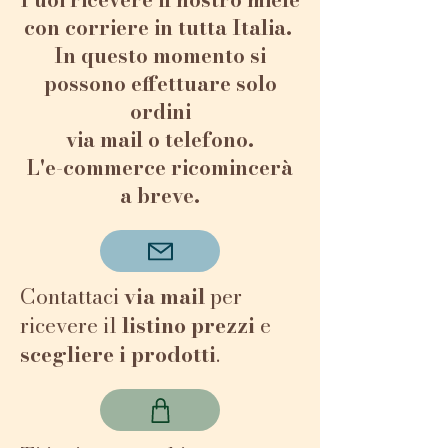
Peso della cera: 100g -
con corriere in tutta Italia.
durata della candela: da 10
In questo momento si
fino a 20 ore.
possono effettuare solo
Le candele in cera d’api
ordini
bruciano molto lentamente
via mail o telefono.
con poco fumo e con un
L'e-commerce ricomincerà
delicato profumo che
a breve.​​​​
ricorda il miele. Creano
un'atmosfera calda e
accogliente. Favoriscono il
rilassamento e assorbono i
Contattaci
via mail
per
cattivi odori.
ricevere il
listino prezzi
e
La cera d’api pura può
scegliere i prodotti
.
sviluppare sulla superficie
una patina bianca chiamata
”fioritura”, che si elimina
facilmente con un panno